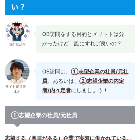
い？
OB訪問をする目的とメリットは分
かったけど、誰にすれば良いの？
悩む就活生
OB訪問は、
①志望企業の社員/元社
員
、あるいは、
②志望企業の内定
サイト運営者
者/内々定者
にしましょう！
木村
①志望企業の社員/元社員
志望する（興味がある）企業で実際に働かれている、