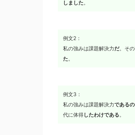
しました
。
例文2：
私の強みは課題解決力
だ
。その
た
。
例文3：
私の強みは課題解決力
であるの
代に体得
したわけである
。