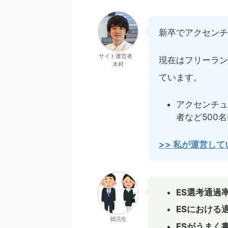
新卒でアクセンチ
サイト運営者
現在はフリーラン
木村
ています。
アクセンチュ
者など500
>> 私が運営し
ES選考通過
ESにおける
就活生
ESがうまく