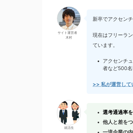
新卒でアクセンチ
サイト運営者
現在はフリーラン
木村
ています。
アクセンチュ
者など500
>> 私が運営し
選考通過率を
他人と差をつ
就活生
一流企業の内