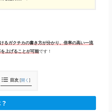
けるガクチカの書き方が分かり、倍率の高い一流
率を上げることが可能
です！
目次
[
開く
]
は？